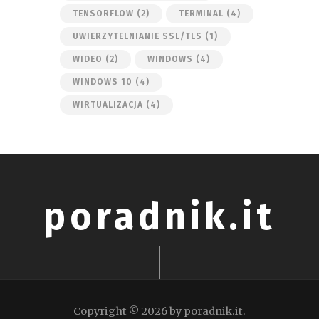
TENSORFLOW
(2)
TERMINAL
(4)
UWIERZYTELNIANIE SSL/TLS
(1)
WIDEO
(2)
WINDOWS
(4)
WINDOWS 10
(4)
WIRTUALIZACJA
(4)
poradnik.it
Copyright © 2026 by poradnik.it.