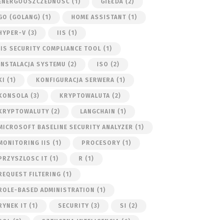
ENERGOOSZCZEDNOSC
(1)
GIEŁDA
(2)
GO (GOLANG)
(1)
HOME ASSISTANT
(1)
HYPER-V
(3)
IIS
(1)
IIS SECURITY COMPLIANCE TOOL
(1)
INSTALACJA SYSTEMU
(2)
ISO
(2)
KI
(1)
KONFIGURACJA SERWERA
(1)
KONSOLA
(3)
KRYPTOWALUTA
(2)
KRYPTOWALUTY
(2)
LANGCHAIN
(1)
MICROSOFT BASELINE SECURITY ANALYZER
(1)
MONITORING IIS
(1)
PROCESORY
(1)
PRZYSZLOSC IT
(1)
R
(1)
REQUEST FILTERING
(1)
ROLE-BASED ADMINISTRATION
(1)
RYNEK IT
(1)
SECURITY
(3)
SI
(2)