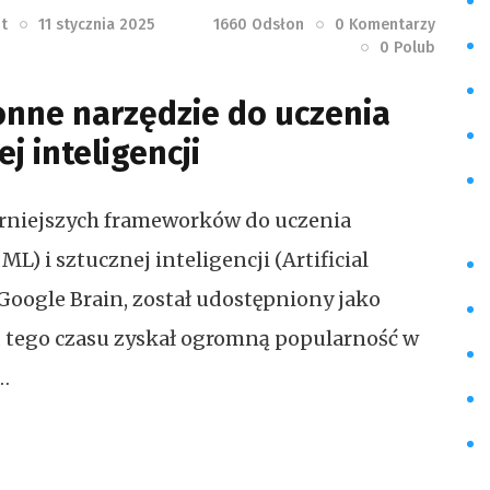
it
11 stycznia 2025
1660
Odsłon
0
Komentarzy
0
Polub
onne narzędzie do uczenia
 inteligencji
arniejszych frameworków do uczenia
 i sztucznej inteligencji (Artificial
 Google Brain, został udostępniony jako
d tego czasu zyskał ogromną popularność w
…