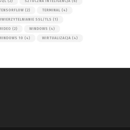
SQL
(2)
SZTUCZNA INTELIGENCJA
(6)
TENSORFLOW
(2)
TERMINAL
(4)
UWIERZYTELNIANIE SSL/TLS
(1)
WIDEO
(2)
WINDOWS
(4)
WINDOWS 10
(4)
WIRTUALIZACJA
(4)