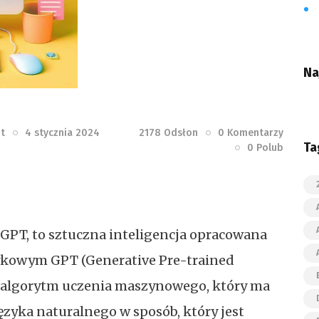
Na
it
4 stycznia 2024
2178
Odsłon
0
Komentarzy
Ta
0
Polub
tGPT, to sztuczna inteligencja opracowana
ykowym GPT (Generative Pre-trained
y algorytm uczenia maszynowego, który ma
ęzyka naturalnego w sposób, który jest