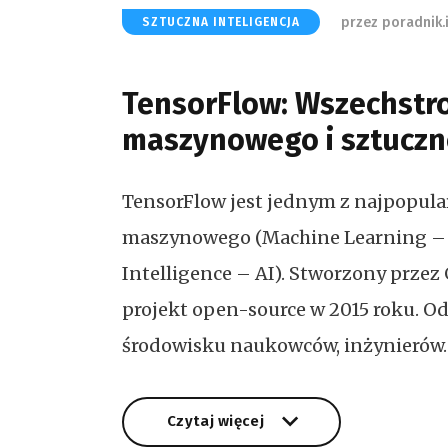
przez
poradnik.
SZTUCZNA INTELIGENCJA
TensorFlow: Wszechstr
maszynowego i sztucznej
TensorFlow jest jednym z najpopul
maszynowego (Machine Learning – ML)
Intelligence – AI). Stworzony przez
projekt open-source w 2015 roku. O
środowisku naukowców, inżynierów
Czytaj więcej