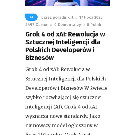
przez
poradnik.it
17 lipca 2025
AI
5497
Odsłon
0
Komentarzy
0
Polub
Grok 4 od xAI: Rewolucja w
Sztucznej Inteligencji dla
Polskich Developerów i
Biznesów
Grok 4 od xAI: Rewolucja w
Sztucznej Inteligencji dla Polskich
Developerów i Biznesów W świecie
szybko rozwijającej się sztucznej
inteligencji (AI), Grok 4 od xAI
wyznacza nowe standardy. Jako
najnowszy model ogłoszony w
lipcu 2025 roku, Grok 4 jest