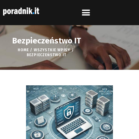
Bezpieczeństwo IT
HOME
WSZYSTKIE WPISY
BEZPIECZEŃSTWO IT