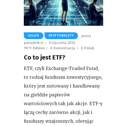
przez
GIEŁDA
KRYPTOWALUTY
poradnik.it
5 stycznia 2024
1971
Odsłon
0
Komentarzy
0
Polub
Co to jest ETF?
ETF, czyli Exchange-Traded Fund,
to rodzaj funduszu inwestycyjnego,
który jest notowany i handlowany
na giełdzie papierów
wartościowych tak jak akcje. ETF-y
łączą cechy zarówno akcji, jak i
funduszy wzajemnych, oferując